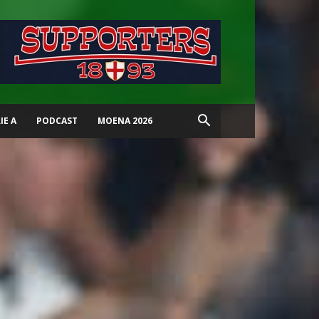
IE A
PODCAST
MOENA 2026