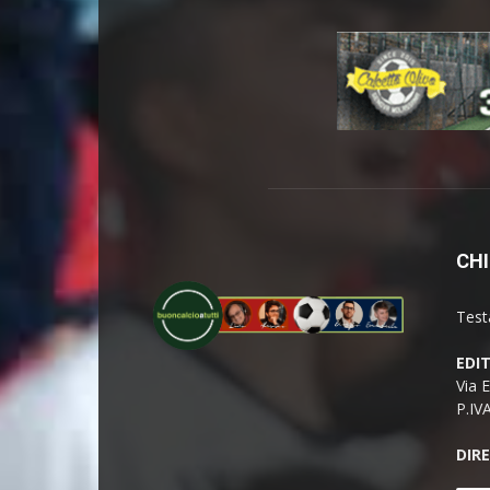
CHI
Test
EDI
Via 
P.IV
DIR