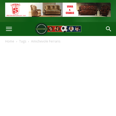
Home
Tags
Amichevole Ferraris