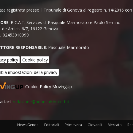
ata registrata presso il Tribunale di Genova al registro n. 14/2016 co
TORE
: B.C.A.T. Services di Pasquale Marmorato e Paolo Semino
E. de Amicis 6/7, 16122 Genova.
A: 02453010999
ETTORE RESPONSABILE
: Pasquale Marmorato
acy policy
Cookie policy
bia impostazioni della privacy
Cookie Policy MovingUp
attaci:
redazione@buoncalcioatutti.it
News Genoa
Editoriali
Primavera
Giovanili
Mercato
Ra