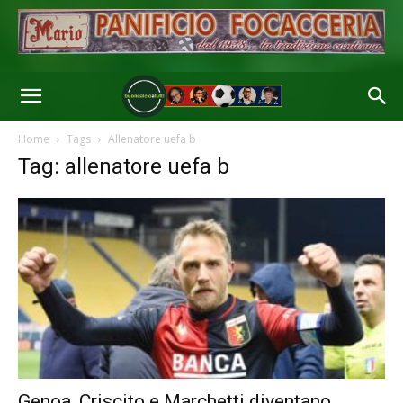
Home
Tags
Allenatore uefa b
Tag: allenatore uefa b
Genoa, Criscito e Marchetti diventano