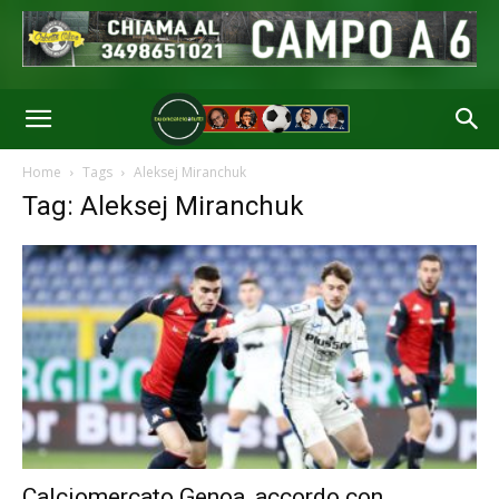
Home
Tags
Aleksej Miranchuk
Tag: Aleksej Miranchuk
Calciomercato Genoa, accordo con