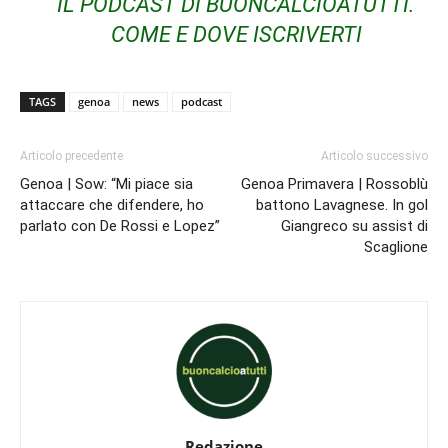
IL PODCAST DI BUONCALCIOATUTTI.
COME E DOVE ISCRIVERTI
TAGS
genoa
news
podcast
Articolo precedente
Articolo successivo
Genoa | Sow: “Mi piace sia
Genoa Primavera | Rossoblù
attaccare che difendere, ho
battono Lavagnese. In gol
parlato con De Rossi e Lopez”
Giangreco su assist di
Scaglione
Redazione