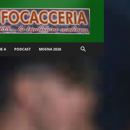
IE A
PODCAST
MOENA 2026