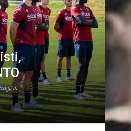
sti,
NTO
tagli di