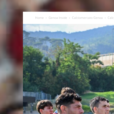
Home
Genoa Inside
Calciomercato Genoa
Calc