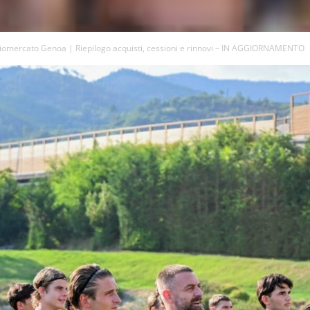
iomercato Genoa | Riepilogo acquisti, cessioni e rinnovi – IN AGGIORNAMENTO