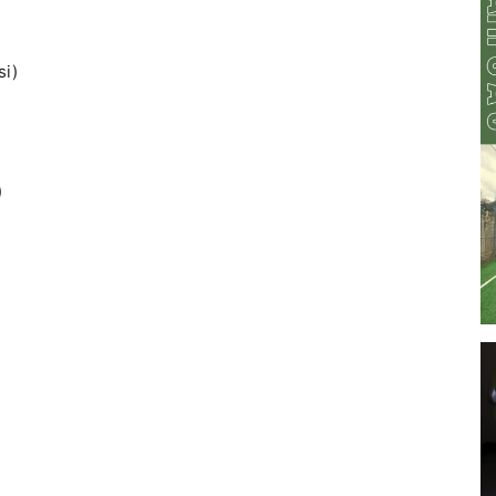
si)
)