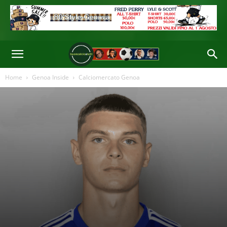
Di
Redazione
-
07 Lug 2026 22:36
Home
Genoa Inside
Calciomercato Genoa