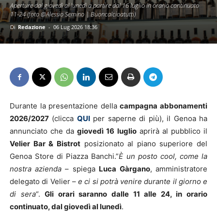
Aperture dal giovedì al lunedì a partire dal 16 luglio in orario continuato
11-24 (foto @Alessio Semino | Buoncalcioatutti)
Di
Redazione
-
06 Lug 2026 18:36
Durante la presentazione della
campagna abbonamenti
2026/2027
(clicca
QUI
per saperne di più), il Genoa ha
annunciato che da
giovedì 16 luglio
aprirà al pubblico il
Velier Bar & Bistrot
posizionato al piano superiore del
Genoa Store di Piazza Banchi.”
È un posto cool, come la
nostra azienda
– spiega
Luca
Gàrgano
, amministratore
delegato di Velier –
e ci si potrà venire durante il giorno e
di sera
“.
Gli orari saranno dalle 11 alle 24, in orario
continuato, dal giovedì al lunedì
.