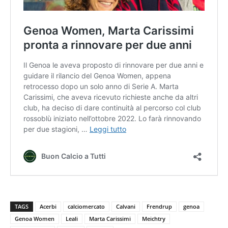
TAGS
Acerbi
calciomercato
Calvani
Frendrup
genoa
Genoa Women
Leali
Marta Carissimi
Meichtry