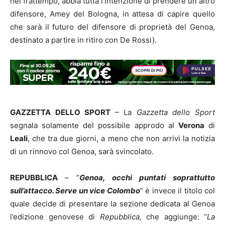
nel frattempo, abbia tutta l’intenzione di prendere un altro
difensore, Amey del Bologna, in attesa di capire quello
che sarà il futuro del difensore di proprietà del Genoa,
destinato a partire in ritiro con De Rossi).
GAZZETTA DELLO SPORT
– La
Gazzetta dello Sport
segnala solamente del possibile approdo al
Verona
di
Leali
, che tra due giorni, a meno che non arrivi la notizia
di un rinnovo col Genoa, sarà svincolato.
REPUBBLICA
– “
Genoa, occhi puntati soprattutto
sull’attacco. Serve un vice Colombo
” è invece il titolo col
quale decide di presentare la sezione dedicata al Genoa
l’edizione genovese di
Repubblica,
che aggiunge: “
La