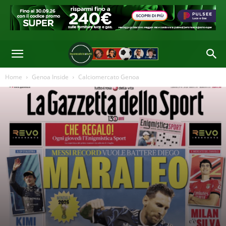
che tra due giorni, a meno che non arrivi la notizia di un rinnovo col
Genoa, sarà svincolato. Anche Martin è in uscita e potrebbe fare spazio
all'arrivo di Stroud
Di
Redazione
-
29 Giu 2026 09:24
Home
Genoa Inside
Calciomercato Genoa