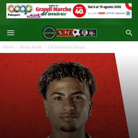
Di
Emanuele Cavo
-
26 Giu 2026 19:18
Home
Genoa Inside
Calciomercato Genoa