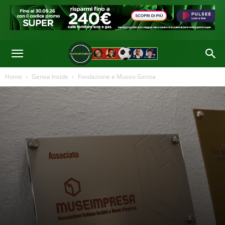
Di
Redazione
-
09 Giu 2026 12:21
Home
Genoa Inside
Fondazione e Museo Genoa