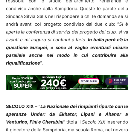
rossoblù con lo studio dell’architetto Penaranda e
condiviso anche dalla Sampdoria. Queste le parole della
Sindaca Silvia Salis nel rispondere a chi le domanda se si
andrà avanti col progetto condiviso dai due club: “
Si è
aperta la conferenza di servizi del progetto dei club, si va
avanti e mi auguro si continui a farlo.
In ballo però c’è la
questione Europei, e sono al vaglio eventuali misure
parallele anche nel modo in cui contribuire alla
riqualificazione
“.
SECOLO XIX
– “
La Nazionale dei rimpianti riparte con le
speranze Under: da Ekhator, Lipani e Ahanor a
Venturino, Fini e Cherubini
” titola il
Secolo XIX
inserendo
il giocatore della Sampdoria, ma scuola Roma, nel novero