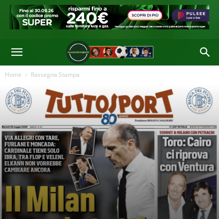
mattina l'edizione genovese di Repubblica. "La Nazionale dei rimpianti
riparte con le speranze Under: da Ekhator, Lipani e Ahanor a Venturino,
Fini e Cherubini" titola il Secolo XIX
Di
Redazione
-
26 Mag 2026 09:58
Home
Rassegna Stampa