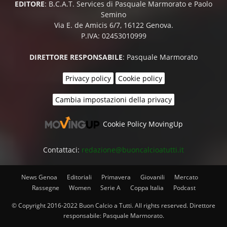
EDITORE
: B.C.A.T. Services di Pasquale Marmorato e Paolo
Semino
Via E. de Amicis 6/7, 16122 Genova.
P.IVA: 02453010999
DIRETTORE RESPONSABILE
: Pasquale Marmorato
Privacy policy
Cookie policy
Cambia impostazioni della privacy
Cookie Policy MovingUp
Contattaci:
redazione@buoncalcioatutti.it
News Genoa
Editoriali
Primavera
Giovanili
Mercato
Rassegne
Women
Serie A
Coppa Italia
Podcast
© Copyright 2016-2022 Buon Calcio a Tutti. All rights reserved. Direttore
responsabile: Pasquale Marmorato.