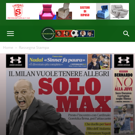
Solamente la Gazzetta dello Sport non fa menzione dell'addio di
Malinovskyi al Genoa e della conferenza stampa tenutasi ieri a Pegli
Di
Redazione
-
21 Mag 2026 08:58
Home
Rassegna Stampa