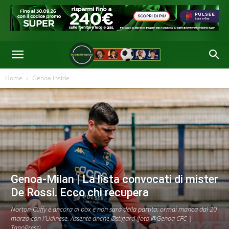
Home
Genoa Inside
Genoa-Milan | La lista convocati di mister
De Rossi. Ecco chi recupera
Norton-Cuffy è ancora ai box e non sarà della partita: ormai manca dal 20
marzo con l'Udinese. Assente anche Østigard (foto @Genoa CFC |
TanoPress)