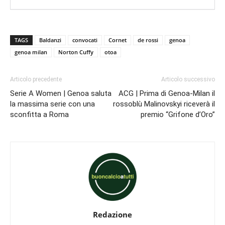
TAGS
Baldanzi
convocati
Cornet
de rossi
genoa
genoa milan
Norton Cuffy
otoa
Articolo precedente
Articolo successivo
Serie A Women | Genoa saluta
ACG | Prima di Genoa-Milan il
la massima serie con una
rossoblù Malinovskyi riceverà il
sconfitta a Roma
premio “Grifone d’Oro”
Redazione