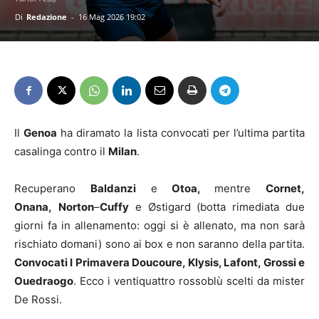
Di
Redazione
-
16 Mag 2026 19:02
Il
Genoa
ha diramato la lista convocati per l’ultima partita
casalinga contro il
Milan
.
Recuperano
Baldanzi
e
Otoa,
mentre
Cornet,
Onana,
Norton
–
Cuffy
e Østigard (botta rimediata due
giorni fa in allenamento: oggi si è allenato, ma non sarà
rischiato domani) sono ai box e non saranno della partita.
Convocati I Primavera Doucoure, Klysis, Lafont, Grossi e
Ouedraogo
. Ecco i ventiquattro rossoblù scelti da mister
De Rossi.