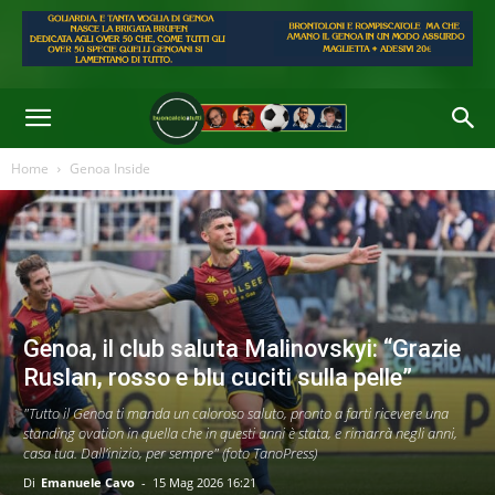
Home
Genoa Inside
Genoa, il club saluta Malinovskyi: “Grazie
Ruslan, rosso e blu cuciti sulla pelle”
"Tutto il Genoa ti manda un caloroso saluto, pronto a farti ricevere una
standing ovation in quella che in questi anni è stata, e rimarrà negli anni,
casa tua. Dall’inizio, per sempre" (foto TanoPress)
Di
Emanuele Cavo
-
15 Mag 2026 16:21