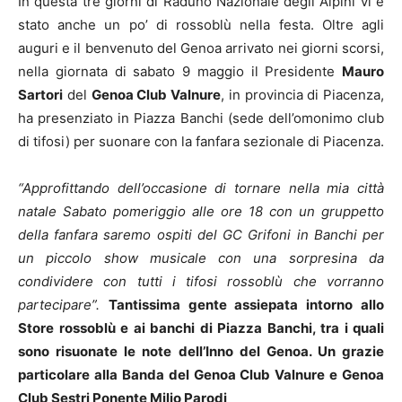
In questa tre giorni di Raduno Nazionale degli Alpini vi è
stato anche un po’ di rossoblù nella festa. Oltre agli
auguri e il benvenuto del Genoa arrivato nei giorni scorsi,
nella giornata di sabato 9 maggio il Presidente
Mauro
Sartori
del
Genoa Club Valnure
, in provincia di Piacenza,
ha presenziato in Piazza Banchi (sede dell’omonimo club
di tifosi) per suonare con la fanfara sezionale di Piacenza.
“Approfittando dell’occasione di tornare nella mia città
natale Sabato pomeriggio alle ore 18 con un gruppetto
della fanfara saremo ospiti del GC Grifoni in Banchi per
un piccolo show musicale con una sorpresina da
condividere con tutti i tifosi rossoblù che vorranno
partecipare”.
Tantissima gente assiepata intorno allo
Store rossoblù e ai banchi di Piazza Banchi, tra i quali
sono risuonate le note dell’Inno del Genoa. Un grazie
particolare alla Banda del Genoa Club Valnure e Genoa
Club Sestri Ponente Milio Parodi