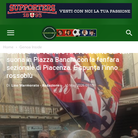
Home
Genoa Inside
Genoa Club Valnure | Il Presidente Sartori
suona in Piazza Banchi con la fanfara
sezionale di Piacenza. E spunta l’inno
rossoblù
Di
Lino Marmorato - Redazione
-
10 Mag 2026 09:15