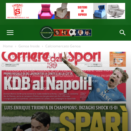
Rassegna Stampa | Fiorentina: no a 17
milioni per Gudmundsson. Genoa:
Home
Genoa Inside
Calciomercato Genoa
proposto rinnovo a Messias
Il Secolo XIX questa mattina offre spazio a Daniele Sommariva in
un'intervista esclusiva nella quale emerge che il portiere è vicinissimo a
rinnovare col club rossoblù, di cui resterà terzo portiere. GdS: Fiorentina
non pagherà 17 milioni per Gudmundsson. Sarà necessario incontrare il
Genoa e capire come eventualmente ridefinire un accordo
Di
Redazione
-
01 Giu 2025 11:04