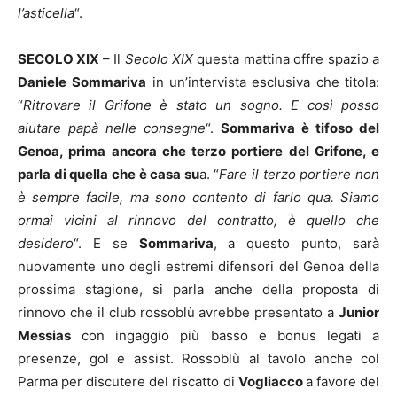
l’asticella
“.
SECOLO XIX
– Il
Secolo XIX
questa mattina offre spazio a
Daniele
Sommariva
in un’intervista esclusiva che titola:
“
Ritrovare il Grifone è stato un sogno. E così posso
aiutare papà nelle consegne
“.
Sommariva è tifoso del
Genoa, prima ancora che terzo portiere del Grifone, e
parla di quella che è casa su
a. “
Fare il terzo portiere non
è sempre facile, ma sono contento di farlo qua. Siamo
ormai vicini al rinnovo del contratto, è quello che
desidero
“. E se
Sommariva
, a questo punto, sarà
nuovamente uno degli estremi difensori del Genoa della
prossima stagione, si parla anche della proposta di
rinnovo che il club rossoblù avrebbe presentato a
Junior
Messias
con ingaggio più basso e bonus legati a
presenze, gol e assist. Rossoblù al tavolo anche col
Parma per discutere del riscatto di
Vogliacco
a favore del