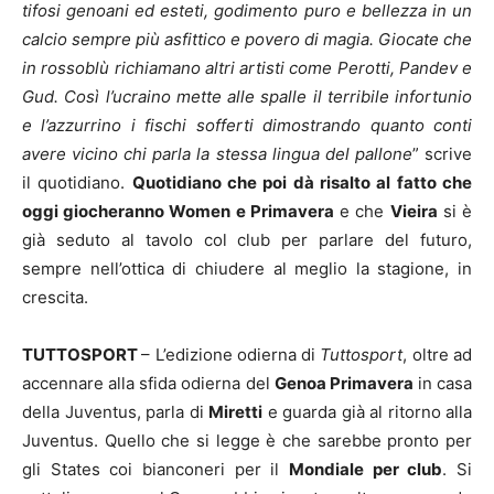
tifosi genoani ed esteti, godimento puro e bellezza in un
calcio sempre più asfittico e povero di magia
. Giocate che
in rossoblù richiamano altri artisti come Perotti, Pandev e
Gud. Così l’ucraino mette alle spalle il terribile infortunio
e l’azzurrino i fischi sofferti dimostrando quanto conti
avere vicino chi parla la stessa lingua del pallone
” scrive
il quotidiano.
Quotidiano che poi dà risalto al fatto che
oggi giocheranno Women e Primavera
e che
Vieira
si è
già seduto al tavolo col club per parlare del futuro,
sempre nell’ottica di chiudere al meglio la stagione, in
crescita.
TUTTOSPORT
– L’edizione odierna di
Tuttosport
, oltre ad
accennare alla sfida odierna del
Genoa Primavera
in casa
della Juventus, parla di
Miretti
e guarda già al ritorno alla
Juventus. Quello che si legge è che sarebbe pronto per
gli States coi bianconeri per il
Mondiale per club
. Si