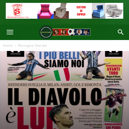
La sconfitta dell’Empoli lascia il Genoa a +13 sulla zona retrocessione con
27 punti in palio. A salvezza quasi ipotecata, tecnico e club si siedono al
tavolo per il futuro e per il presente, che dovrà essere ancora di crescita
gara dopo gara
Di
Redazione
-
16 Mar 2025 10:06
Home
Rassegna Stampa