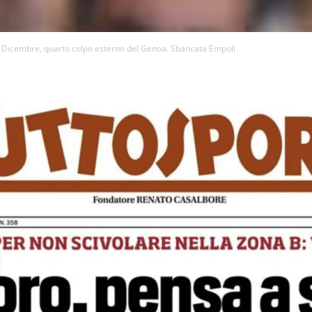
Dicembre, quarto colpo esterno del Genoa. Sbancata Empoli