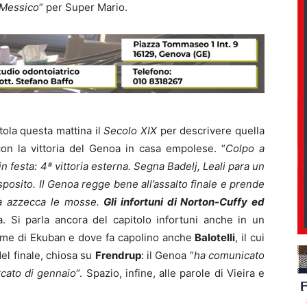
 Messico
” per Super Mario.
itola questa mattina il
Secolo XIX
per descrivere quella
 con la vittoria del Genoa in casa empolese. “
Colpo a
in festa: 4ª vittoria esterna. Segna Badelj, Leali para un
posito. Il Genoa regge bene all’assalto finale e prende
ira azzecca le mosse.
Gli infortuni di Norton-Cuffy ed
a. Si parla ancora del capitolo infortuni anche in un
ome di Ekuban e dove fa capolino anche
Balotelli
, il cui
el finale, chiosa su
Frendrup
: il Genoa “
ha comunicato
cato di gennaio
“. Spazio, infine, alle parole di Vieira e