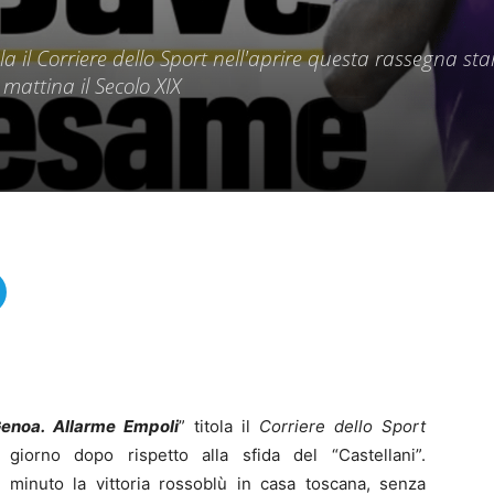
la il Corriere dello Sport nell'aprire questa rassegna s
 mattina il Secolo XIX
enoa. Allarme Empoli
” titola il
Corriere dello Sport
giorno dopo rispetto alla sfida del “Castellani”.
minuto la vittoria rossoblù in casa toscana, senza