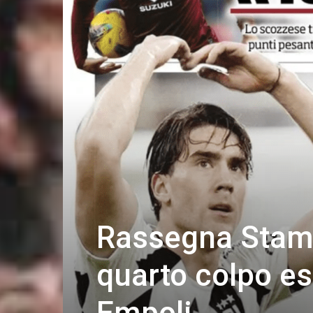
Rassegna Stamp
quarto colpo e