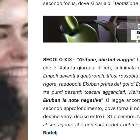
secondo focus, dove si parla di “
tentazione
SECOLO XIX
– “
Grifone, che bel viaggio
” t
che è stata la giornata di ieri, culminata
Empoli davanti a quattromila tifosi rossoblù 
rigore, raddoppia Ekuban prima del gol di Es
tre punti pesanti: toscani agganciati. Vie
Ekuban le note negative
” si legge ancor
secondo approfondimento, dove torna il n
destino verrà deciso entro il 31 dicembre. N
al suo agente che non sarà ceduto nel mer
Badelj
.