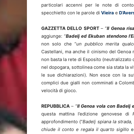
particolari accenni per le note di conto
specchietto con le parole di
Vieira
e
D’Aver
GAZZETTA DELLO SPORT
– “
Il Genoa ris
aggiunge: “
Badelj ed Ekuban stendono l’E
non solo che “
un pubblico merita qual
Castellani, ma anche il cinismo del Genoa ne
non basta la rete di Esposito (neutralizzato 
nel dopogara, sottolinea come sia stata la vi
le sue dichiarazioni). Non esce con la suff
complici due gialli non comminati a Colomb
velocità di gioco.
REPUBBLICA
– “
Il Genoa vola con Badelj e
questa mattina l’edizione genovese di
approfondimento (“
Badelj spiana la strada,
chiude il conto e regala il quarto sigillo
es