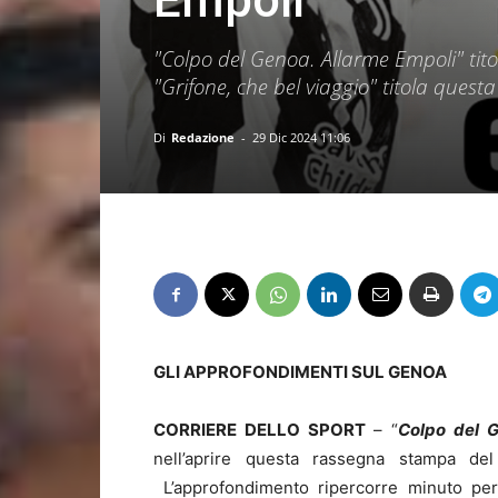
Empoli
"Colpo del Genoa. Allarme Empoli" tito
"Grifone, che bel viaggio" titola questa
Di
Redazione
-
29 Dic 2024 11:06
GLI APPROFONDIMENTI SUL GENOA
CORRIERE DELLO SPORT
– “
Colpo del G
nell’aprire questa rassegna stampa del 
L’approfondimento ripercorre minuto per 