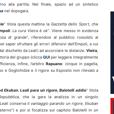
rno alla partita. Nel finale, spazio ad un sintetico
sa
nel dopogara.
ale
” titola questa mattina la
Gazzetta dello Sport,
che
mpoli
. La cura Vieira è ok
“. Viene messo in evidenza
cosa di grande
“, riferendosi al pubblico rossoblù al
l saper sfruttare gli errori difensivi dell’Empoli, a cui
dal dischetto da Leali) ad accorciare le distanze.
Vieira
,
ttoria del gruppo (clicca
QUI
per leggere integralmente
icienza, infine, l’arbitro
Rapuano
: cinque in pagella,
o e Goglichidze e il rigore su Esposito non rilevato a
d Ekuban. Leali para un rigore, Balotelli addio
” titola
Repubblica,
che la gara la analizza in un singolo
 Leali conserva il vantaggio parando un rigore, Ekuban
terno”) e poi si focalizza sul capitolo Balotelli in un