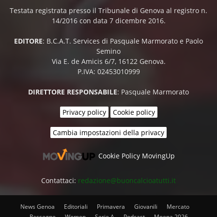
Testata registrata presso il Tribunale di Genova al registro n.
14/2016 con data 7 dicembre 2016.
EDITORE
: B.C.A.T. Services di Pasquale Marmorato e Paolo
Semino
Via E. de Amicis 6/7, 16122 Genova.
P.IVA: 02453010999
DIRETTORE RESPONSABILE
: Pasquale Marmorato
Privacy policy
Cookie policy
Cambia impostazioni della privacy
Cookie Policy MovingUp
Contattaci:
redazione@buoncalcioatutti.it
News Genoa
Editoriali
Primavera
Giovanili
Mercato
Rassegne
Women
Serie A
Podcast
Moena 2026