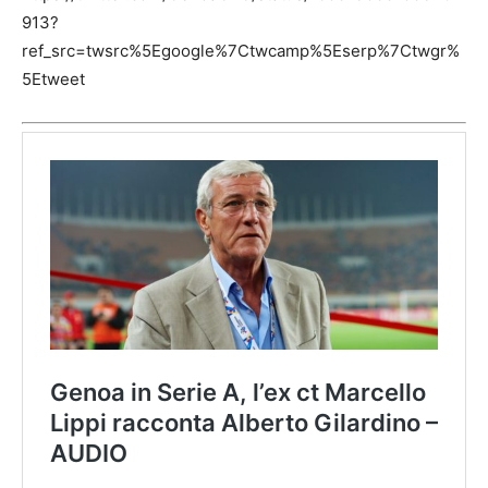
913?
ref_src=twsrc%5Egoogle%7Ctwcamp%5Eserp%7Ctwgr%
5Etweet