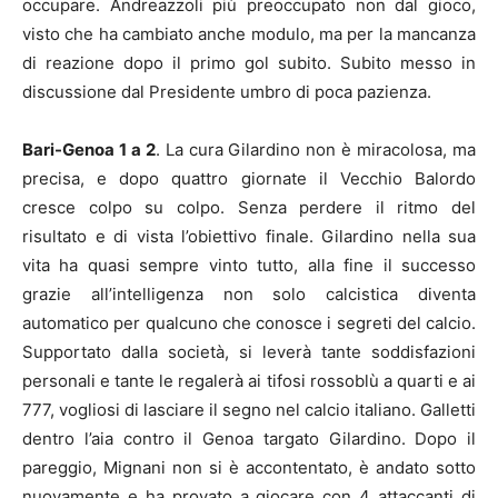
occupare. Andreazzoli più preoccupato non dal gioco,
visto che ha cambiato anche modulo, ma per la mancanza
di reazione dopo il primo gol subito. Subito messo in
discussione dal Presidente umbro di poca pazienza.
Bari-Genoa 1 a 2
. La cura Gilardino non è miracolosa, ma
precisa, e dopo quattro giornate il Vecchio Balordo
cresce colpo su colpo. Senza perdere il ritmo del
risultato e di vista l’obiettivo finale. Gilardino nella sua
vita ha quasi sempre vinto tutto, alla fine il successo
grazie all’intelligenza non solo calcistica diventa
automatico per qualcuno che conosce i segreti del calcio.
Supportato dalla società, si leverà tante soddisfazioni
personali e tante le regalerà ai tifosi rossoblù a quarti e ai
777, vogliosi di lasciare il segno nel calcio italiano. Galletti
dentro l’aia contro il Genoa targato Gilardino. Dopo il
pareggio, Mignani non si è accontentato, è andato sotto
nuovamente e ha provato a giocare con 4 attaccanti di