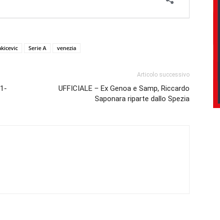
akicevic
Serie A
venezia
Articolo successivo
 1-
UFFICIALE – Ex Genoa e Samp, Riccardo
Saponara riparte dallo Spezia