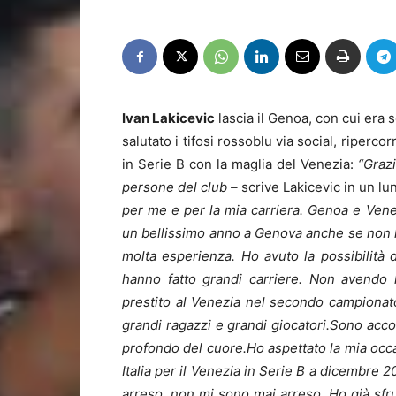
Ivan Lakicevic
lascia il Genoa, con cui era s
salutato i tifosi rossoblu via social, riperc
in Serie B con la maglia del Venezia:
“Grazi
persone del club –
scrive Lakicevic in un l
per me e per la mia carriera. Genoa e Ven
un bellissimo anno a Genova anche se non 
molta esperienza. Ho avuto la possibilità 
hanno fatto grandi carriere. Non avendo 
prestito al Venezia nel secondo campionat
grandi ragazzi e grandi giocatori.Sono accol
profondo del cuore.Ho aspettato la mia occ
Italia per il Venezia in Serie B a dicembre
arreso, non mi sono mai arreso. Ho già sfr