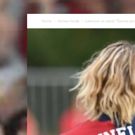
Home
Genoa Inside
Lakicevic ai saluti: “Genoa p