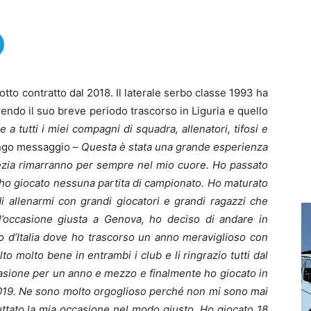
otto contratto dal 2018. Il laterale serbo classe 1993 ha
orrendo il suo breve periodo trascorso in Liguria e quello
e a tutti i miei compagni di squadra, allenatori, tifosi e
ungo messaggio –
Questa è stata una grande esperienza
ezia rimarranno per sempre nel mio cuore. Ho passato
ho giocato nessuna partita di campionato. Ho maturato
di allenarmi con grandi giocatori e grandi ragazzi che
l’occasione giusta a Genova, ho deciso di andare in
o d’Italia dove ho trascorso un anno meraviglioso con
to molto bene in entrambi i club e li ringrazio tutti dal
asione per un anno e mezzo e finalmente ho giocato in
 2019. Ne sono molto orgoglioso perché non mi sono mai
uttato la mia occasione nel modo giusto. Ho giocato 18