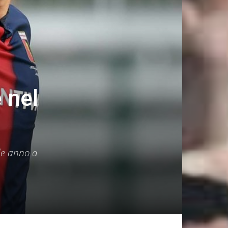
 nel
nde anno a