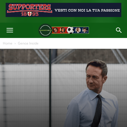
Di
Redazione
-
24 Ott 2020 17:44
Home
Genoa Inside