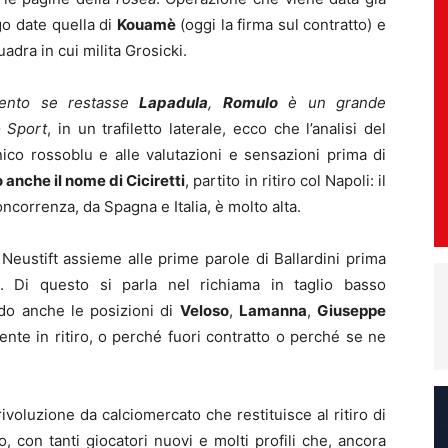
o date quella di
Kouamè
(oggi la firma sul contratto) e
uadra in cui milita Grosicki.
tento se restasse
Lapadula
,
Romulo
è un grande
o Sport
, in un trafiletto laterale, ecco che l’analisi del
ico rossoblu e alle valutazioni e sensazioni prima di
anche il nome di Ciciretti
, partito in ritiro col Napoli: il
ncorrenza, da Spagna e Italia, è molto alta.
 Neustift assieme alle prime parole di Ballardini prima
ift. Di questo si parla nel richiama in taglio basso
do anche le posizioni di
Veloso
,
Lamanna
,
Giuseppe
nte in ritiro, o perché fuori contratto o perché se ne
rivoluzione da calciomercato che restituisce al ritiro di
con tanti giocatori nuovi e molti profili che, ancora