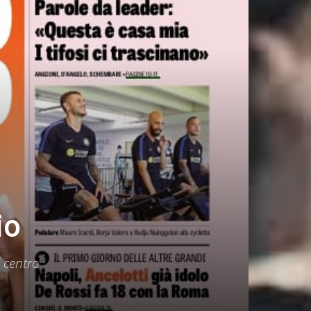
io
 centro