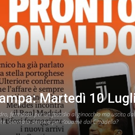
ampa: Martedì 10 Lugl
o, fermatosi per un fastidio al ginocchio ma uscito dal
nte. Giornata decisiva per Kouamè dal Cittadella?