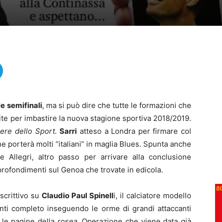
le semifinali
, ma si può dire che tutte le formazioni che
te per imbastire la nuova stagione sportiva 2018/2019.
iere dello Sport.
Sarri
atteso a Londra per firmare col
 porterà molti “italiani” in maglia Blues. Spunta anche
e Allegri, altro passo per arrivare alla conclusione
pprofondimenti sul Genoa che trovate in edicola.
scrittivo su
Claudio Paul Spinell
i, il calciatore modello
nti completo inseguendo le orme di grandi attaccanti
 le pagine della
rosea
. Operazione che viene data già