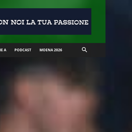
IE A
PODCAST
MOENA 2026