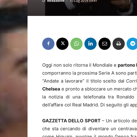
Di
Redazione
-
10 Lug 2018 09:41
Oggi non solo ritorna il Mondiale e
partono 
comporranno la prossima Serie A sono parti
“Andate a lavorare” il titolo scelto dal
Corr
Chelsea
e pronto a sbloccare un mercato che
la notizia di una telefonata tra Ronaldo 
dell’affare col Real Madrid. Di seguito gli a
GAZZETTA DELLO SPORT
– Un articolo de
che sta cercando di diventare un centrava
come Higuain, avvolge il mondo Genoa fra