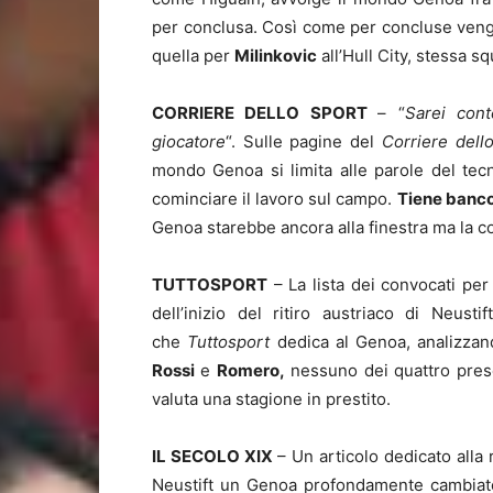
per conclusa. Così come per concluse veng
quella per
Milinkovic
all’Hull City, stessa sq
CORRIERE DELLO SPORT
– “
Sarei con
giocatore
“. Sulle pagine del
Corriere dell
mondo Genoa si limita alle parole del tecn
cominciare il lavoro sul campo.
Tiene banco 
Genoa starebbe ancora alla finestra ma la co
TUTTOSPORT
– La lista dei convocati per
dell’inizio del ritiro austriaco di Neust
che
Tuttosport
dedica al Genoa, analizzan
Rossi
e
Romero,
nessuno dei quattro prese
valuta una stagione in prestito.
IL SECOLO XIX
– Un articolo dedicato alla 
Neustift un Genoa profondamente cambiato, 