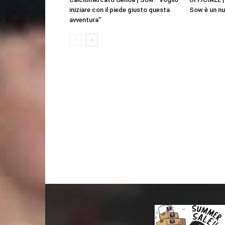
iniziare con il piede giusto questa
Sow è un nu
avventura”