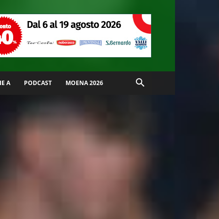
IE A
PODCAST
MOENA 2026