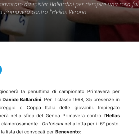
 convocato da mister Ballardini per riempire una rosa fal
lla Primavera contro l'Hellas Verona
giocherà la penultima di campionato Primavera per
di
Davide Ballardini
. Per il classe 1998, 35 presenze in
reggio e Coppa Italia delle giovanili. Impiegato
cherà nella sfida del Genoa Primavera contro l’
Hellas
re clamorosamente i
Grifoncini
nella lotta per il 6° posto.
la lista dei convocati per
Benevento
: