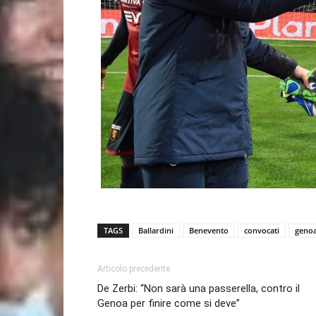
TAGS
Ballardini
Benevento
convocati
geno
Articolo precedente
De Zerbi: “Non sarà una passerella, contro il
Genoa per finire come si deve”