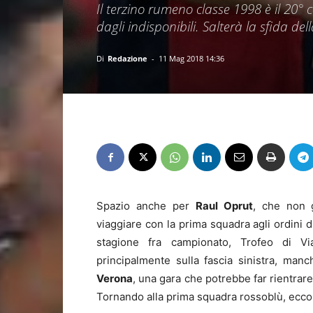
Il terzino rumeno classe 1998 è il 20°
dagli indisponibili. Salterà la sfida de
Di
Redazione
-
11 Mag 2018 14:36
Spazio anche per
Raul Oprut
, che non 
viaggiare con la prima squadra agli ordini 
stagione fra campionato, Trofeo di Via
principalmente sulla fascia sinistra, man
Verona
, una gara che potrebbe far rientra
Tornando alla prima squadra rossoblù, ecco 