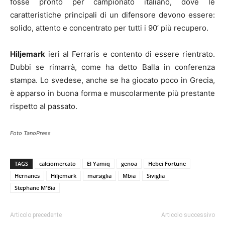
fosse pronto per campionato italiano, dove le
caratteristiche principali di un difensore devono essere:
solido, attento e concentrato per tutti i 90’ più recupero.
Hiljemark
ieri al Ferraris e contento di essere rientrato.
Dubbi se rimarrà, come ha detto Balla in conferenza
stampa. Lo svedese, anche se ha giocato poco in Grecia,
è apparso in buona forma e muscolarmente più prestante
rispetto al passato.
Foto TanoPress
TAGS
calciomercato
El Yamiq
genoa
Hebei Fortune
Hernanes
Hiljemark
marsiglia
Mbia
Siviglia
Stephane M'Bia
Articolo precedente
Articolo successivo