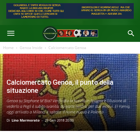
Home
Genoa Inside
Calciomercato Genoa
Calciomercato Genoa, il punto della
situazione
Genoa su Stephane M'Bia? Verificata la notizia in Spagna e l’illusione di
vederlo a Pegli è subito svanita, da parte nostra, per due motivi. El Yamiq,
oggi arrivato a Milano, è saltato. Il nome nuovo è Polenta
Di
Lino Marmorato
-
29 Gen 2018 20:00