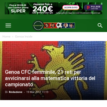
Home
Genoa Inside
Genoa CFC femminile, 21 reti per
avvicinarsi alla matematica vittoria del
campionato
Di
Redazione
-
19 Mar 2017 11:13