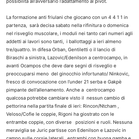
possibilità all’avversario l’adattamento al pivot.
La formazione anti friulani che giocano con un 4 4 1 1 in
partenza, sarà decisa sabato nella rifinitura o domenica
nel risveglio muscolare, i moduli nei tanto cari numeri agli
addetti ai lavori sono tanti, i ballottaggi a ieri almeno
tre/quattro. In difesa Orban, Gentiletti o il lancio di
Biraschi a sinistra, Lazovic/Edenilson a centrocampo, in
avanti Ocampos che deve dare segni di risveglio e
preoccuparsi meno del ginocchio infortunato/ Ninkovic,
fresco di convocazione con l’under 21 serba e Gakpè
pimpante dell’allenamento. Anche a centrocampo
qualcosa potrebbe cambiare visto il nessun cambio di
pettorina nella partita finale di ieri: Rincon/Ntcham ,
Veloso/Cofie le coppie, Rigoni ha giostrato con le
entrambe coppie, con diverse posizioni e ruoli. Nessuna
meraviglia se Juric partisse con Edenilson e Lazovic in
campo sulle corsie laterali , entrambi con buona gamba e