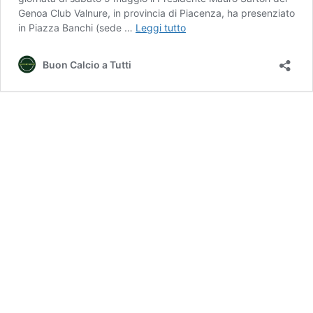
Genoa Club Valnure, in provincia di Piacenza, ha presenziato
Genoa
in Piazza Banchi (sede …
Leggi tutto
Club
Valnure
Buon Calcio a Tutti
|
Il
Presidente
Sartori
suona
in
Piazza
Banchi
con
la
fanfara
sezionale
di
Piacenza.
E
spunta
l’inno