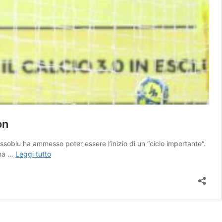
on
ossoblu ha ammesso poter essere l’inizio di un “ciclo importante“.
Genoa
 ha …
Leggi tutto
1-
0
Frosinone,
il
Grifone
riapre