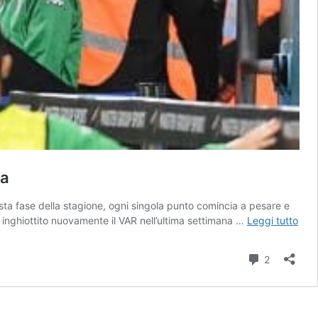
ta
ta fase della stagione, ogni singola punto comincia a pesare e
VAR
 inghiottito nuovamente il VAR nell’ultima settimana …
Leggi tutto
cre
i
Commenti
2
carte
gialli
E
una