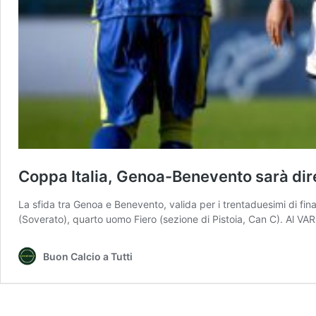
Coppa Italia, Genoa-Benevento sarà dire
La sfida tra Genoa e Benevento, valida per i trentaduesimi di fin
(Soverato), quarto uomo Fiero (sezione di Pistoia, Can C). Al V
Buon Calcio a Tutti