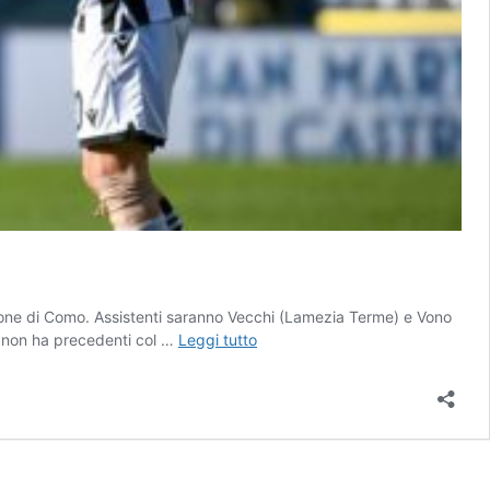
ezione di Como. Assistenti saranno Vecchi (Lamezia Terme) e Vono
Coppa
o non ha precedenti col …
Leggi tutto
Italia,
Genoa-
Benevento
sarà
diretta
dall’arbitro