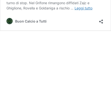
turno di stop. Nel Grifone rimangono diffidati Zajc e
Giudice
Ghiglione, Rovella e Goldaniga a rischio …
Leggi tutto
Sportivo,
Marlon
Buon Calcio a Tutti
salta
Genoa-
Sassuolo.
Rossoblu
recuperano
Pandev